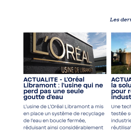
Les der
ACTUALITE - L’Oréal
ACTUA
Libramont : l’usine qui ne
la so
perd pas une seule
pour r
goutte d’eau
indust
L'usine de L'Oréal Libramont a mis
Une tec
en place un système de recyclage
testée s
de l'eau en boucle fermée,
industri
réduisant ainsi considérablement
réutilis