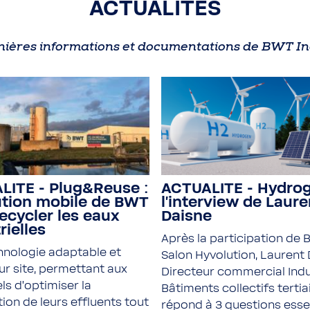
ACTUALITES
nières informations et documentations de BWT In
LITE - Plug&Reuse :
ACTUALITE - Hydrog
lution mobile de BWT
l'interview de Laure
ecycler les eaux
Daisne
rielles
Après la participation de
hnologie adaptable et
Salon Hyvolution, Laurent 
ur site, permettant aux
Directeur commercial Indu
els d’optimiser la
Bâtiments collectifs tertiai
ation de leurs effluents tout
répond à 3 questions essen