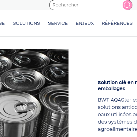
SE
SOLUTIONS
SERVICE
ENJEUX
RÉFÉRENCES
Solution clé en 
emballages
BWT AQASter es
solutions antic
eaux utilisées e
des systèmes de
agroalimentaire