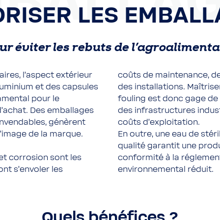
BALLA
ORISER LES EMBALL
ur éviter les rebuts de l’agroalimenta
ires, l’aspect extérieur
coûts de maintenance, de
aluminium et des capsules
des installations. Maîtrise
amental pour le
fouling est donc gage de
’achat. Des emballages
des infrastructures indust
 invendables, génèrent
coûts d’exploitation.
l’image de la marque.
En outre, une eau de stéri
qualité garantit une prod
et corrosion sont les
conformité à la réglemen
ont s’envoler les
environnemental réduit.
Quels bénéfices ?