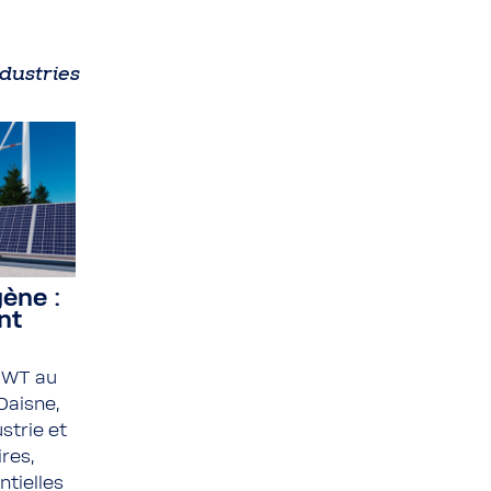
dustries
ène :
nt
 BWT au
Daisne,
strie et
res,
tielles